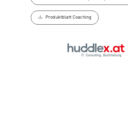
Produktblatt Coaching
Diese
Seite