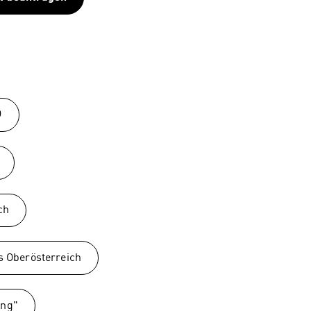
Ö
ch
s Oberösterreich
ing"